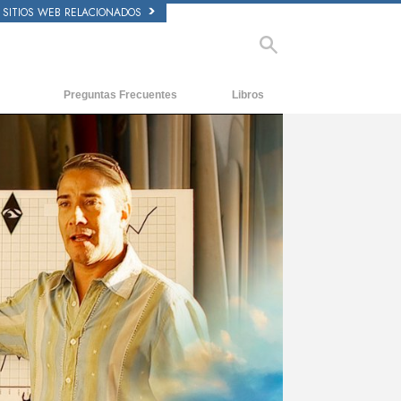
SITIOS WEB RELACIONADOS
Preguntas Frecuentes
Libros
Antecedentes y principios básicos
Libros Iniciales
Dentro de una Iglesia
Audiolibros
La Organización de Scientology
Conferencias Introductorias
Películas
ay
deo