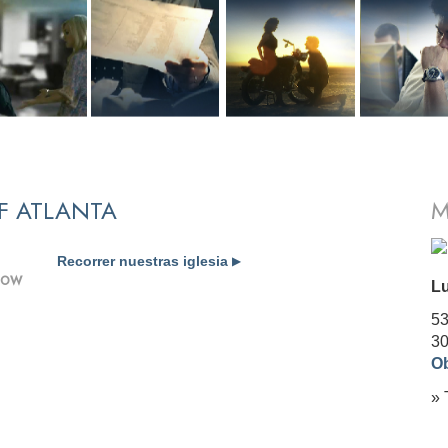
F ATLANTA
M
Recorrer nuestras iglesia
▶
SHOW
Lu
53
3
Ob
» 