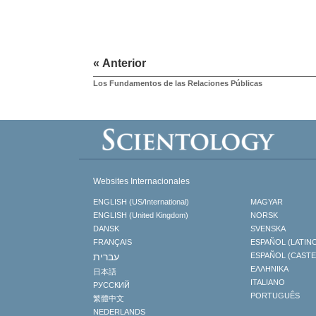
« Anterior
Los Fundamentos de las Relaciones Públicas
Websites Internacionales
ENGLISH (US/International)
MAGYAR
ENGLISH (United Kingdom)
NORSK
DANSK
SVENSKA
FRANÇAIS
ESPAÑOL (LATIN
עברית
ESPAÑOL (CAST
ΕΛΛΗΝΙΚA
日本語
ITALIANO
РУССКИЙ
PORTUGUÊS
繁體中文
NEDERLANDS