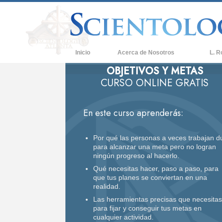
Inicio
Acerca de Nosotros
L. R
OBJETIVOS Y METAS
CURSO ONLINE GRATIS
En este curso aprenderás:
Por qué las personas a veces trabajan d
para alcanzar una meta pero no logran
ningún progreso al hacerlo.
Qué necesitas hacer, paso a paso, para
que tus planes se conviertan en una
realidad.
Las herramientas precisas que necesitas
para fijar y conseguir tus metas en
cualquier actividad.