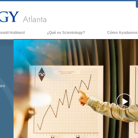
Atlanta
onald Hubbard
¿Qué es Scientology?
Cómo Ayudamos
Creencias y Prácticas
Credos y Códigos de Scientology
Qué dicen los Scientologists acerca
de Scientology
Conoce a un Scientologist
uro
Dentro de una Iglesia
Los Principios Básicos de Scientology
Pl
Una Introducción a Dianética
Amor y Odio: ¿Qué es Grandeza?
Vi