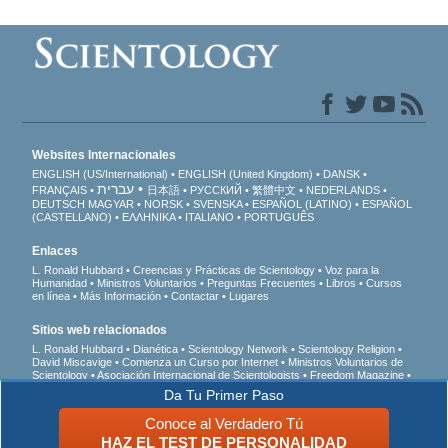
Websites Internacionales
ENGLISH (US/International)
ENGLISH (United Kingdom)
DANSK
עברית
FRANÇAIS
日本語
РУССКИЙ
繁體中文
NEDERLANDS
DEUTSCH
MAGYAR
NORSK
SVENSKA
ESPAÑOL (LATINO)
ESPAÑOL
(CASTELLANO)
ΕΛΛΗΝΙΚA
ITALIANO
PORTUGUÊS
Enlaces
L. Ronald Hubbard
Creencias y Prácticas de Scientology
Voz para la
Humanidad
Ministros Voluntarios
Preguntas Frecuentes
Libros
Cursos
en línea
Más Información
Contactar
Lugares
Sitios web relacionados
L. Ronald Hubbard
Dianética
Scientology Network
Scientology Religion
David Miscavige
Comienza un Curso por Internet
Ministros Voluntarios de
Scientology
Asociación Internacional de Scientologists
Freedom Magazine
El Camino a la Felicidad
En Apoyo de Un Mundo Sin Drogas
Unidos por los
Da Tu Primer Paso
Derechos Humanos
Jóvenes por los Derechos Humanos
Comisión de
Ciudadanos por los Derechos Humanos
Conoce al Verdadero Tú
HAZ EL TEST DE PERSONALIDAD