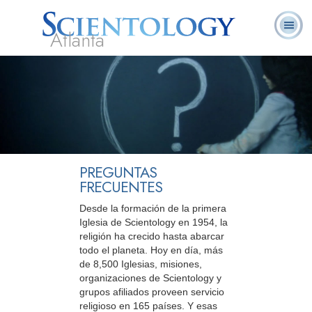
Atlanta
Acerca de
L. Ronald
¿Qué es
Ministros
Preguntas
Libros
Nosotros
Hubbard
Scientology?
Voluntarios
Frecuentes
PREGUNTAS
FRECUENTES
Desde la formación de la primera
Iglesia de Scientology en 1954, la
religión ha crecido hasta abarcar
todo el planeta. Hoy en día, más
de 8,500 Iglesias, misiones,
organizaciones de Scientology y
grupos afiliados proveen servicio
religioso en 165 países. Y esas