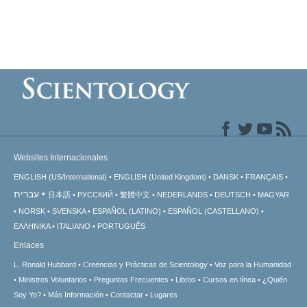
Websites Internacionales
ENGLISH (US/International)
ENGLISH (United Kingdom)
DANSK
FRANÇAIS
עברית
日本語
РУССКИЙ
繁體中文
NEDERLANDS
DEUTSCH
MAGYAR
NORSK
SVENSKA
ESPAÑOL (LATINO)
ESPAÑOL (CASTELLANO)
ΕΛΛΗΝΙΚA
ITALIANO
PORTUGUÊS
Enlaces
L. Ronald Hubbard
Creencias y Prácticas de Scientology
Voz para la Humanidad
Ministros Voluntarios
Preguntas Frecuentes
Libros
Cursos en línea
¿Quién
Soy Yo?
Más Información
Contactar
Lugares