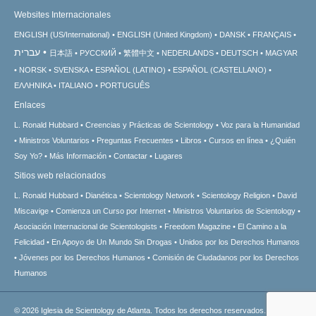
Websites Internacionales
ENGLISH (US/International)
ENGLISH (United Kingdom)
DANSK
FRANÇAIS
עברית
日本語
РУССКИЙ
繁體中文
NEDERLANDS
DEUTSCH
MAGYAR
NORSK
SVENSKA
ESPAÑOL (LATINO)
ESPAÑOL (CASTELLANO)
ΕΛΛΗΝΙΚA
ITALIANO
PORTUGUÊS
Enlaces
L. Ronald Hubbard
Creencias y Prácticas de Scientology
Voz para la Humanidad
Ministros Voluntarios
Preguntas Frecuentes
Libros
Cursos en línea
¿Quién
Soy Yo?
Más Información
Contactar
Lugares
Sitios web relacionados
L. Ronald Hubbard
Dianética
Scientology Network
Scientology Religion
David
Miscavige
Comienza un Curso por Internet
Ministros Voluntarios de Scientology
Asociación Internacional de Scientologists
Freedom Magazine
El Camino a la
Felicidad
En Apoyo de Un Mundo Sin Drogas
Unidos por los Derechos Humanos
Jóvenes por los Derechos Humanos
Comisión de Ciudadanos por los Derechos
Humanos
© 2026
Iglesia de Scientology de Atlanta.
Todos los derechos reservados.
Aviso de