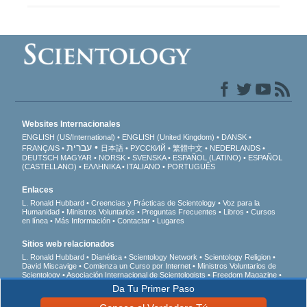
Websites Internacionales
ENGLISH (US/International)
ENGLISH (United Kingdom)
DANSK
עברית
FRANÇAIS
日本語
РУССКИЙ
繁體中文
NEDERLANDS
DEUTSCH
MAGYAR
NORSK
SVENSKA
ESPAÑOL (LATINO)
ESPAÑOL
(CASTELLANO)
ΕΛΛΗΝΙΚA
ITALIANO
PORTUGUÊS
Enlaces
L. Ronald Hubbard
Creencias y Prácticas de Scientology
Voz para la
Humanidad
Ministros Voluntarios
Preguntas Frecuentes
Libros
Cursos
en línea
Más Información
Contactar
Lugares
Sitios web relacionados
L. Ronald Hubbard
Dianética
Scientology Network
Scientology Religion
David Miscavige
Comienza un Curso por Internet
Ministros Voluntarios de
Scientology
Asociación Internacional de Scientologists
Freedom Magazine
El Camino a la Felicidad
En Apoyo de Un Mundo Sin Drogas
Unidos por los
Da Tu Primer Paso
Derechos Humanos
Jóvenes por los Derechos Humanos
Comisión de
Ciudadanos por los Derechos Humanos