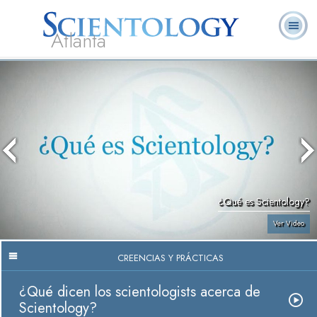
Atlanta
Acerca de
L. Ronald
¿Qué es
Ministros
Preguntas
Libros
Nosotros
Hubbard
Scientology?
Voluntarios
Frecuentes
¿Qué es Scientology?
Ver Video
CREENCIAS Y PRÁCTICAS
¿Qué dicen los scientologists acerca de
Scientology?