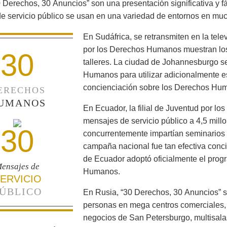
 Derechos, 30 Anuncios” son una presentación significativa y f
e servicio público se usan en una variedad de entornos en mu
En Sudáfrica, se retransmiten en la tele
por los Derechos Humanos muestran los
30
talleres. La ciudad de Johannesburgo s
Humanos para utilizar adicionalmente es
concienciación sobre los Derechos Huma
ERECHOS
UMANOS
En Ecuador, la filial de Juventud por l
mensajes de servicio público a 4,5 mill
30
concurrentemente impartían seminarios 
campaña nacional fue tan efectiva conci
de Ecuador adoptó oficialmente el prog
ensajes de
Humanos.
ERVICIO
ÚBLICO
En Rusia, “30 Derechos, 30 Anuncios” s
personas en mega centros comerciales,
negocios de San Petersburgo, multisalas