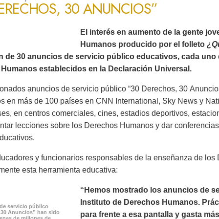
DERECHOS, 30 ANUNCIOS”
El interés en aumento de la gente jo
Humanos producido por el folleto
¿Q
ón de 30 anuncios de servicio público educativos, cada uno 
Humanos establecidos en la Declaración Universal.
onados anuncios de servicio público “30 Derechos, 30 Anuncios
os en más de 100 países en CNN International, Sky News y Na
es, en centros comerciales, cines, estadios deportivos, estacion
ntar lecciones sobre los Derechos Humanos y dar conferencias 
ducativos.
ucadores y funcionarios responsables de la enseñanza de lo
mente esta herramienta educativa:
“Hemos mostrado los anuncios de serv
Instituto de Derechos Humanos. Prác
de servicio público
 30 Anuncios” han sido
para frente a esa pantalla y gasta m
cenas de millones de