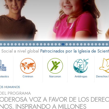
Social a nivel global
Patrocinados por la Iglesia de Scien
olastics
Criminon
Narconon
Antidrogas
Derechos
HOS HUMANOS
DEL PROGRAMA
ODEROSA VOZ A FAVOR DE LOS DERE
OS, INSPIRANDO A MILLONES