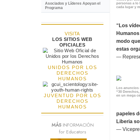
Asociados y Líderes Apoyan el
personas a lo 
cada lugar y m
Programa
“Los víde
Humanos p
VISITA
LOS SITIOS WEB
modo que 
OFICIALES
estas orga
— Represe
UNIDOS POR LOS
DERECHOS
HUMANOS
Los anuncios 
“30 Derechos,
JUVENTUD POR LOS
en un mega ce
DERECHOS
HUMANOS
papeles d
Liberia s
MÁS
INFORMACIÓN
— Vicepres
for Educators