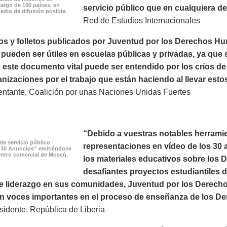
largo de 100 países, en
servicio público que en cualquiera de 
edio de difusión posible.
Red de Estudios Internacionales
os y folletos publicados por Juventud por los Derechos H
ueden ser útiles en escuelas públicas y privadas, ya que s
este documento vital puede ser entendido por los críos de
nizaciones por el trabajo que están haciendo al llevar esto
ntante, Coalición por unas Naciones Unidas Fuertes
“Debido a vuestras notables herramie
de servicio público
representaciones en vídeo de los 30 a
 30 Anuncios” emitiéndose
ntro comercial de Moscú.
los materiales educativos sobre los
desafiantes proyectos estudiantiles 
e liderazgo en sus comunidades, Juventud por los Derechos
on voces importantes en el proceso de enseñanza de los D
idente, República de Liberia