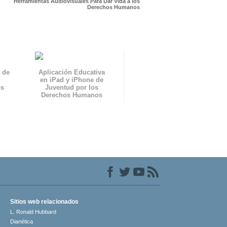
Herramientas Audiovisuales Para Dar Vida a los
Derechos Humanos
 de
Aplicación Educativa
en iPad y iPhone de
os
Juventud por los
Derechos Humanos
Sitios web relacionados
L. Ronald Hubbard
Dianética