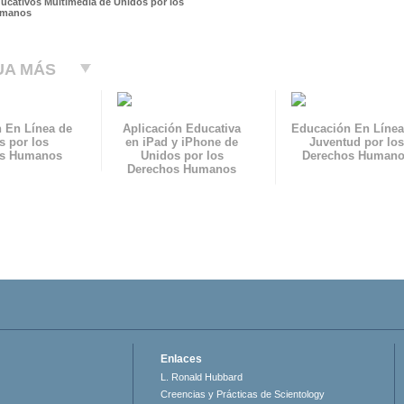
ducativos Multimedia de Unidos por los
umanos
UA MÁS
 En Línea de
Aplicación Educativa
Educación En Línea
s por los
en iPad y iPhone de
Juventud por los
os Humanos
Unidos por los
Derechos Human
Derechos Humanos
Enlaces
L. Ronald Hubbard
Creencias y Prácticas de Scientology