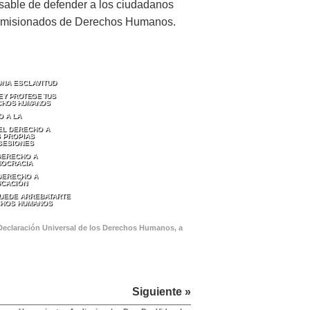
nsable de defender a los ciudadanos
 comisionados de Derechos Humanos.
UNA ESCLAVITUD
LEY PROTEGE TUS
CHOS HUMANOS
O A LA
EL DERECHO A
 PROPIAS
SESIONES
DERECHO A
MOCRACIA
 DERECHO A
UCACIÓN
PUEDE ARREBATARTE
CHOS HUMANOS
 Declaración Universal de los Derechos Humanos, a
Siguiente »