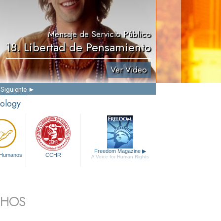
Mensaje de Servicio Público
18. Libertad de Pensamiento
Ver Video
Siguiente
tology
Freedom Magazine
▶
 Humanos
CCHR
A Voice for Human Rights
CHOS