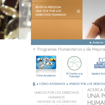
REVISTA FREEDOM:
UNA VOZ POR LOS
DERECHOS HUMANOS
Anterior
Programas Humanitarios y de Mejora 
▼
El Camino a la
Applied Sch
Cómo Ayudamos
Felicidad
»
CÓMO AYUDAMOS
»
UNIDOS POR LOS DEREC
ACERCA 
UNIDOS POR LOS DERECHOS
UNA P
HUMANOS
HUMAN
HACIENDO DE LOS DERECHOS