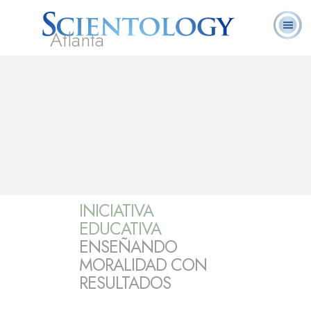
Atlanta
Acerca de
L. Ronald
¿Qué es
Ministros
Preguntas
Libros
Nosotros
Hubbard
Scientology?
Voluntarios
Frecuentes
INICIATIVA
EDUCATIVA
ENSEÑANDO
MORALIDAD CON
RESULTADOS