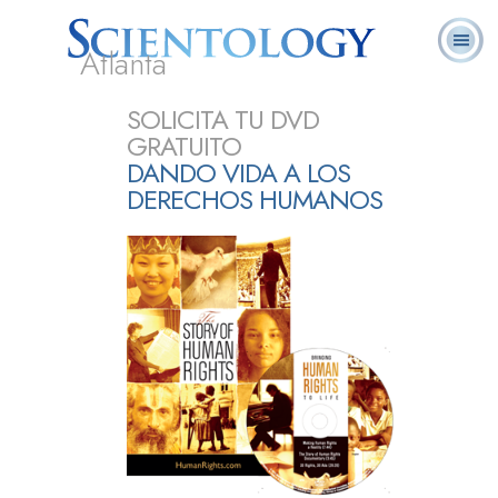
Atlanta
Acerca de
L. Ronald
¿Qué es
Ministros
Preguntas
SOLICITA TU DVD
Libros
Nosotros
Hubbard
Scientology?
Voluntarios
Frecuentes
GRATUITO
DANDO VIDA A LOS
DERECHOS HUMANOS