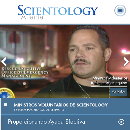
Atlanta
Acerca de
L. Ronald
¿Qué es
Ministros
Preguntas
Libros
Nosotros
Hubbard
Scientology?
Voluntarios
Frecuentes
Ministros Voluntarios
trabajando en equipo
Ver Video
MINISTROS VOLUNTARIOS DE SCIENTOLOGY
SE
PUEDE
HACER ALGO AL RESPECTO
Proporcionando Ayuda Efectiva