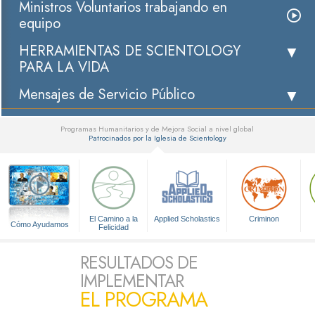
Ministros Voluntarios trabajando en
equipo
HERRAMIENTAS DE SCIENTOLOGY
PARA LA VIDA
Mensajes de Servicio Público
Programas Humanitarios y de Mejora Social a nivel global
Patrocinados por la Iglesia de Scientology
▼
El Camino a la
Applied Scholastics
Criminon
Cómo Ayudamos
Felicidad
RESULTADOS DE
IMPLEMENTAR
EL PROGRAMA