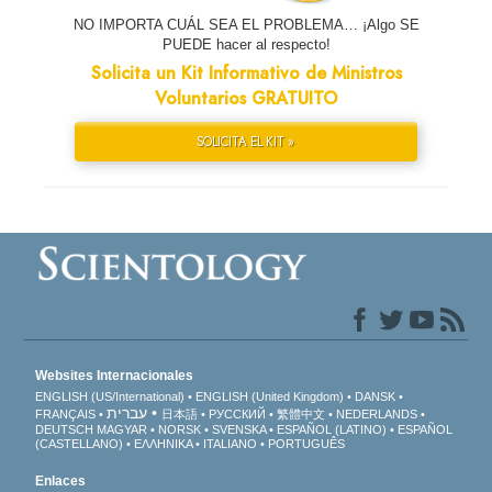
NO IMPORTA CUÁL SEA EL PROBLEMA… ¡Algo SE
PUEDE hacer al respecto!
Solicita un Kit Informativo de Ministros
Voluntarios GRATUITO
SOLICITA EL KIT »
Websites Internacionales
ENGLISH (US/International)
ENGLISH (United Kingdom)
DANSK
עברית
FRANÇAIS
日本語
РУССКИЙ
繁體中文
NEDERLANDS
DEUTSCH
MAGYAR
NORSK
SVENSKA
ESPAÑOL (LATINO)
ESPAÑOL
(CASTELLANO)
ΕΛΛΗΝΙΚA
ITALIANO
PORTUGUÊS
Enlaces