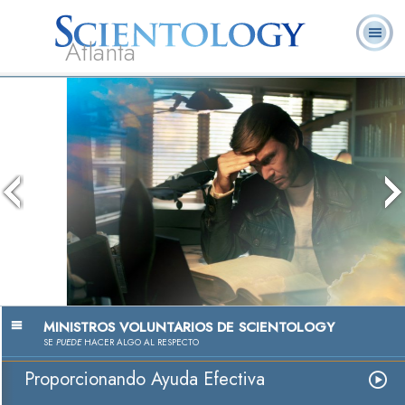
Atlanta
Acerca de
L. Ronald
¿Qué es
Ministros
Preguntas
Libros
Nosotros
Hubbard
Scientology?
Voluntarios
Frecuentes
Herramientas de Scientology
para la Vida
La Tecnología de Estudio
Ver Video
MINISTROS VOLUNTARIOS DE SCIENTOLOGY
SE
PUEDE
HACER ALGO AL RESPECTO
Proporcionando Ayuda Efectiva