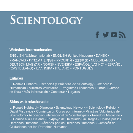
Websites Internacionales
ENGLISH (US/International)
ENGLISH (United Kingdom)
DANSK
עברית
FRANÇAIS
日本語
РУССКИЙ
繁體中文
NEDERLANDS
DEUTSCH
MAGYAR
NORSK
SVENSKA
ESPAÑOL (LATINO)
ESPAÑOL
(CASTELLANO)
ΕΛΛΗΝΙΚA
ITALIANO
PORTUGUÊS
Enlaces
L. Ronald Hubbard
Creencias y Prácticas de Scientology
Voz para la
Humanidad
Ministros Voluntarios
Preguntas Frecuentes
Libros
Cursos
en línea
Más Información
Contactar
Lugares
Sitios web relacionados
L. Ronald Hubbard
Dianética
Scientology Network
Scientology Religion
David Miscavige
Comienza un Curso por Internet
Ministros Voluntarios de
Scientology
Asociación Internacional de Scientologists
Freedom Magazine
El Camino a la Felicidad
En Apoyo de Un Mundo Sin Drogas
Unidos por los
Derechos Humanos
Jóvenes por los Derechos Humanos
Comisión de
Ciudadanos por los Derechos Humanos