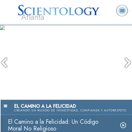
Atlanta
Acerca de
L. Ronald
¿Qué es
Ministros
Preguntas
Libros
Nosotros
Hubbard
Scientology?
Voluntarios
Frecuentes
EL CAMINO A LA FELICIDAD
CREANDO UN MUNDO DE HONESTIDAD, CONFIANZA Y AUTORESPETO
El Camino a la Felicidad: Un Código
Moral No Religioso