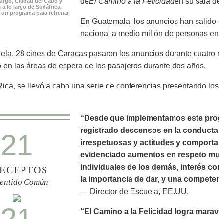
de
El Camino a la Felicidad
en su sala de
rgo, Ciudad del Cabo y
 a lo largo de Sudáfrica,
 un programa para refrenar
En Guatemala, los anuncios han salido e
nacional a medio millón de personas en
la, 28 cines de Caracas pasaron los anuncios durante cuatro 
 en las áreas de espera de los pasajeros durante dos años.
ica, se llevó a cabo una serie de conferencias presentando lo
“Desde que implementamos este prog
registrado descensos en la conducta n
21
irrespetuosas y actitudes y comport
evidenciado aumentos en respeto mutu
individuales de los demás, interés c
ECEPTOS
la importancia de dar, y una compete
Sentido Común
— Director de Escuela, EE.UU.
21
“El Camino a la Felicidad logra marav