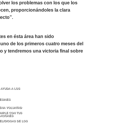
olver los problemas con los que los
ecen, proporcionándoles la clara
recto”.
tes en ésta área han sido
uno de los primeros cuatro meses del
 y tendremos una victoria final sobre
 AYUDA A LOS
ESINES
ENA VOLUNTAD
MPLE CON TUS
GACIONES
ELIGIOSAS DE LOS