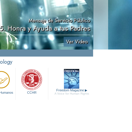
Mensaje de Servicio Público
5. Honra y Ayuda a tus Padres
Ver Video
tology
Freedom Magazine
▶
 Humanos
CCHR
A Voice for Human Rights