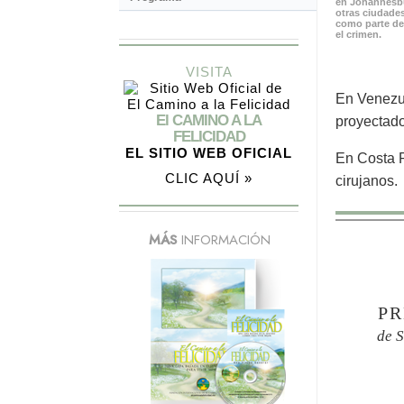
en Johannesbu
otras ciudades
como parte de
el crimen.
VISITA
En Venezue
El CAMINO A LA
proyectado
FELICIDAD
EL SITIO WEB OFICIAL
En Costa R
CLIC AQUÍ »
cirujanos.
MÁS
INFORMACIÓN
PR
de 