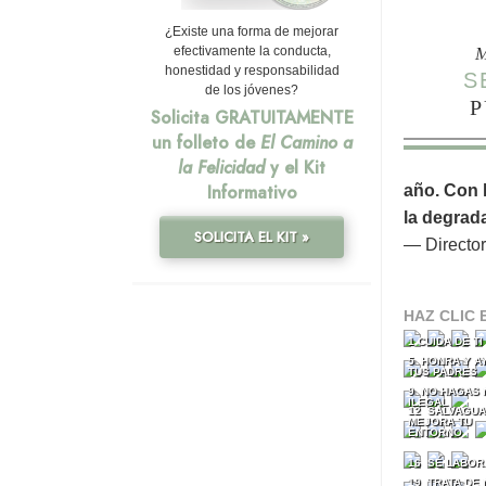
¿Existe una forma de mejorar
M
efectivamente la conducta,
honestidad y responsabilidad
S
de los jóvenes?
P
Solicita GRATUITAMENTE
un folleto de
El Camino a
la Felicidad
y el Kit
Informativo
año. Con 
la degrad
SOLICITA EL KIT »
— Director
HAZ CLIC 
1 CUIDA DE T
5 HONRA Y A
TUS PADRES
9 NO HAGAS 
ILEGAL
12 SALVAGUA
MEJORA TU
ENTORNO
16 SÉ LABOR
19 TRATA DE