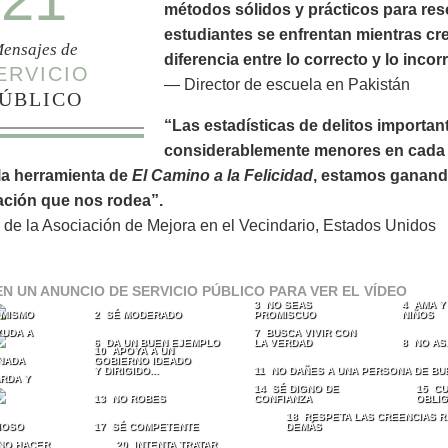
métodos sólidos y prácticos para res
estudiantes se enfrentan mientras cr
ensajes de
diferencia entre lo correcto y lo incor
ERVICIO
— Director de escuela en Pakistán
ÚBLICO
“Las estadísticas de delitos importan
considerablemente menores en cada 
la herramienta de
El Camino a la Felicidad
, estamos ganando
ación que nos rodea”.
 de la Asociación de Mejora en el Vecindario, Estados Unidos
EN UN ANUNCIO DE SERVICIO PÚBLICO PARA VER EL VÍDEO
3 NO SEAS
4 AMA Y
I MISMO
2 SÉ MODERADO
PROMISCUO
NIÑOS
YUDA A
7 BUSCA VIVIR CON
6 DA UN BUEN EJEMPLO
LA VERDAD
8 NO AS
10 APOYA A UN
NADA
GOBIERNO IDEADO
Y DIRIGIDO...
11 NO DAÑES A UNA PERSONA DE BU
RDA Y
14 SÉ DIGNO DE
15 CU
13 NO ROBES
CONFIANZA
OBLI
18 RESPETA LAS CREENCIAS R
IOSO
17 SÉ COMPETENTE
DEMÁS
 NO HACER
20 INTENTA TRATAR