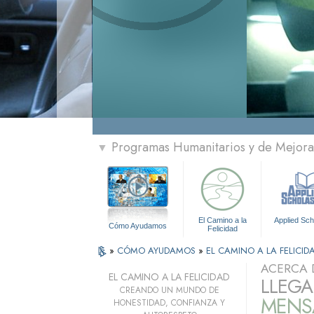
Programas Humanitarios y de Mejora 
▼
El Camino a la
Applied Sch
Cómo Ayudamos
Felicidad
»
CÓMO AYUDAMOS
»
EL CAMINO A LA FELICID
ACERCA 
EL CAMINO A LA FELICIDAD
LLEGA
CREANDO UN MUNDO DE
MENSA
HONESTIDAD, CONFIANZA Y