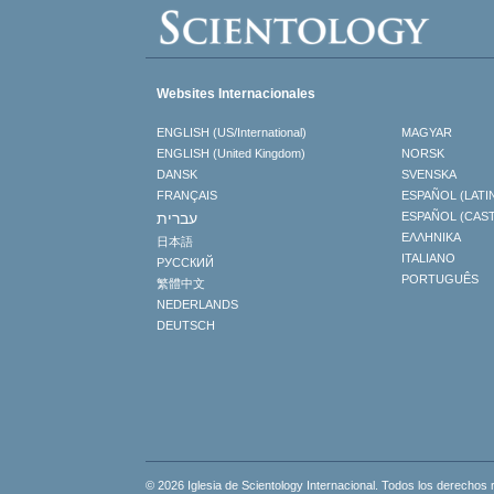
Websites Internacionales
ENGLISH (US/International)
MAGYAR
ENGLISH (United Kingdom)
NORSK
DANSK
SVENSKA
FRANÇAIS
ESPAÑOL (LATI
עברית
ESPAÑOL (CAS
ΕΛΛΗΝΙΚA
日本語
ITALIANO
РУССКИЙ
PORTUGUÊS
繁體中文
NEDERLANDS
DEUTSCH
© 2026 Iglesia de Scientology Internacional. Todos los derechos