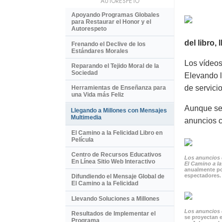
AUTORESPETO
Apoyando Programas Globales
para Restaurar el Honor y el
Autorespeto
del libro,
Frenando el Declive de los
Estándares Morales
Los vídeos
Reparando el Tejido Moral de la
Sociedad
Elevando l
de servici
Herramientas de Enseñanza para
una Vida más Feliz
Aunque se 
Llegando a Millones con Mensajes
Multimedia
anuncios c
El Camino a la Felicidad Libro en
Película
Centro de Recursos Educativos
Los anuncios 
En Línea Sitio Web Interactivo
El Camino a la
anualmente po
espectadores.
Difundiendo el Mensaje Global de
El Camino a la Felicidad
Llevando Soluciones a Millones
Los anuncios d
Resultados de Implementar el
se proyectan e
Programa