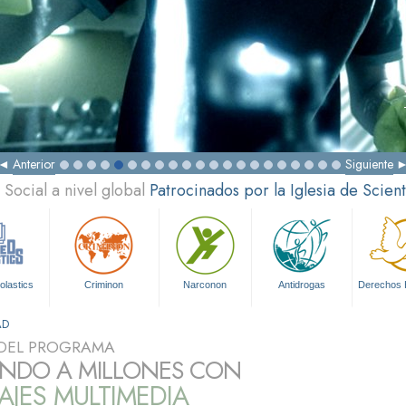
Anterior
Siguiente
Social a nivel global
Patrocinados por la Iglesia de Scien
olastics
Criminon
Narconon
Antidrogas
Derechos
AD
DEL PROGRAMA
NDO A MILLONES CON
JES MULTIMEDIA