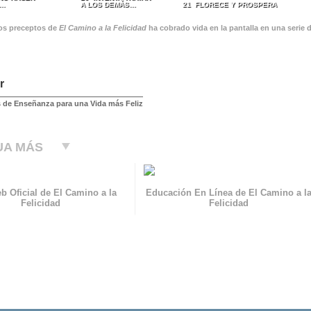
S…
A LOS DEMÁS…
21 FLORECE Y PROSPERA
os preceptos de
El Camino a la Felicidad
ha cobrado vida en la pantalla en una serie 
r
 de Enseñanza para una Vida más Feliz
UA MÁS
b Oficial de El Camino a la
Educación En Línea de El Camino a l
Felicidad
Felicidad