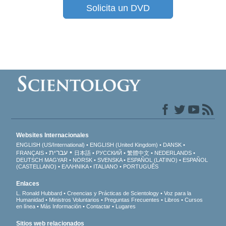
Solicita un DVD
Websites Internacionales
ENGLISH (US/International)
ENGLISH (United Kingdom)
DANSK
עברית
FRANÇAIS
日本語
РУССКИЙ
繁體中文
NEDERLANDS
DEUTSCH
MAGYAR
NORSK
SVENSKA
ESPAÑOL (LATINO)
ESPAÑOL
(CASTELLANO)
ΕΛΛΗΝΙΚA
ITALIANO
PORTUGUÊS
Enlaces
L. Ronald Hubbard
Creencias y Prácticas de Scientology
Voz para la
Humanidad
Ministros Voluntarios
Preguntas Frecuentes
Libros
Cursos
en línea
Más Información
Contactar
Lugares
Sitios web relacionados