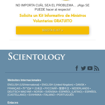
NO IMPORTA CUÁL SEA EL PROBLEMA… ¡Algo SE
PUEDE hacer al respecto!
Solicita un Kit Informativo de Ministros
Voluntarios GRATUITO
SOLICITA EL KIT »
Websites Internacionales
ENGLISH (US/International)
ENGLISH (United Kingdom)
DANSK
עברית
FRANÇAIS
日本語
РУССКИЙ
繁體中文
NEDERLANDS
DEUTSCH
MAGYAR
NORSK
SVENSKA
ESPAÑOL (LATINO)
ESPAÑOL
(CASTELLANO)
ΕΛΛΗΝΙΚA
ITALIANO
PORTUGUÊS
Enlaces