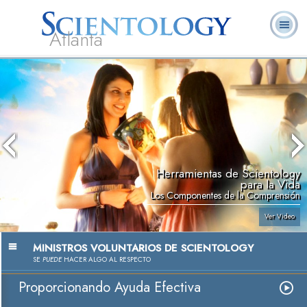
Atlanta
Acerca de
L. Ronald
¿Qué es
Ministros
Preguntas
Libros
Nosotros
Hubbard
Scientology?
Voluntarios
Frecuentes
Herramientas de Scientology
para la Vida
Los Componentes de la Comprensión
Ver Video
MINISTROS VOLUNTARIOS DE SCIENTOLOGY
SE
PUEDE
HACER ALGO AL RESPECTO
Proporcionando Ayuda Efectiva