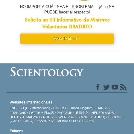
NO IMPORTA CUÁL SEA EL PROBLEMA… ¡Algo SE
PUEDE hacer al respecto!
Solicita un Kit Informativo de Ministros
Voluntarios GRATUITO
SOLICITA EL KIT »
Websites Internacionales
ENGLISH (US/International)
ENGLISH (United Kingdom)
DANSK
עברית
FRANÇAIS
日本語
РУССКИЙ
繁體中文
NEDERLANDS
DEUTSCH
MAGYAR
NORSK
SVENSKA
ESPAÑOL (LATINO)
ESPAÑOL
(CASTELLANO)
ΕΛΛΗΝΙΚA
ITALIANO
PORTUGUÊS
Enlaces