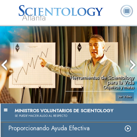
Atlanta
Acerca de
L. Ronald
¿Qué es
Ministros
Preguntas
Libros
Nosotros
Hubbard
Scientology?
Voluntarios
Frecuentes
Herramientas de Scientology
para la Vida
Objetivos y metas
Ver Video
MINISTROS VOLUNTARIOS DE SCIENTOLOGY
SE
PUEDE
HACER ALGO AL RESPECTO
Proporcionando Ayuda Efectiva