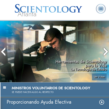
Atlanta
Acerca de
L. Ronald
¿Qué es
Ministros
Preguntas
Libros
Nosotros
Hubbard
Scientology?
Voluntarios
Frecuentes
Herramientas de Scientology
para la Vida
La Tecnología de Estudio
Ver Video
MINISTROS VOLUNTARIOS DE SCIENTOLOGY
SE
PUEDE
HACER ALGO AL RESPECTO
Proporcionando Ayuda Efectiva