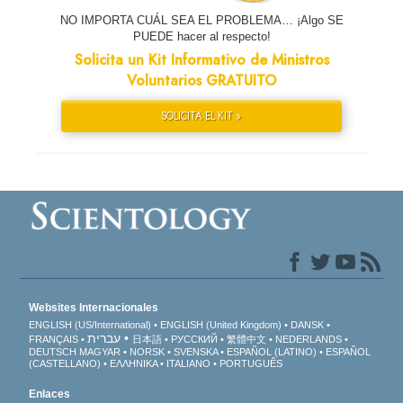
NO IMPORTA CUÁL SEA EL PROBLEMA… ¡Algo SE
PUEDE hacer al respecto!
Solicita un Kit Informativo de Ministros
Voluntarios GRATUITO
SOLICITA EL KIT »
Websites Internacionales
ENGLISH (US/International)
ENGLISH (United Kingdom)
DANSK
עברית
FRANÇAIS
日本語
РУССКИЙ
繁體中文
NEDERLANDS
DEUTSCH
MAGYAR
NORSK
SVENSKA
ESPAÑOL (LATINO)
ESPAÑOL
(CASTELLANO)
ΕΛΛΗΝΙΚA
ITALIANO
PORTUGUÊS
Enlaces